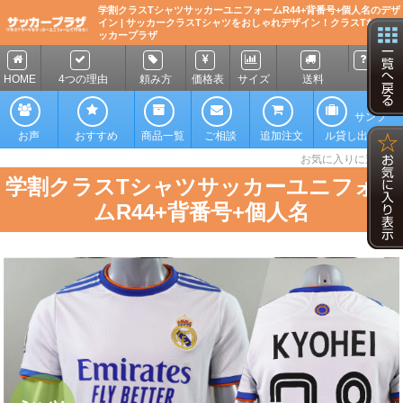
学割クラスTシャツサッカーユニフォームR44+背番号+個人名のデザ
イン | サッカークラスTシャツをおしゃれデザイン！クラスTならサ
ッカープラザ
FAQ
HOME
4つの理由
頼み方
価格表
サイズ
送料
サンプ
お
声
おすすめ
商品一覧
ご相談
追加注文
ル貸し出し
☆
お気に入りに追加
学割クラスTシャツサッカーユニフォー
ムR44+背番号+個人名