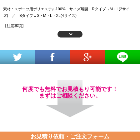
素材：スポーツ用ポリエステル100% サイズ展開：Rタイプ→M・L(2サイ
ズ) ／ Bタイプ→S・M・L・XL(4サイズ)
【注意事項】
※19枚以下のご注文の場合、全国送料900円（沖縄は2,000円） 、代引手数料
は400円です。
※ビッグプリントが付いているデザインや文字を変更したい場合は、「お見積
り依頼・ご注文フォーム」にご記入ください。
※プリント方式は、番号・チーム名・ビッグプリントはシルクスクリーン(塗り
込みタイプ)、個人名はカッティングプリント(貼り付けタイプ)に限定されま
す。
※エリ部分やライン部分など、ボディの生地とは素材および加工法が異なるた
め、発色や質感に若干の差異が出ます。
何度でも無料でお見積もり可能です！
※作成時の温度や湿度、インクのロットなどにより、追加作成時にプリントの
まずはご相談ください。
色が多少合わなくなる場合がありますが、工法上の仕様となります。
お見積り依頼・ご注文フォーム