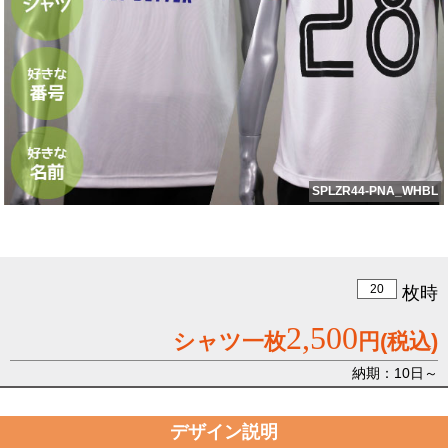
SPLZR44-PNA_WHBL
枚時
2,500
シャツ一枚
円
(税込)
納期：10日～
デザイン説明