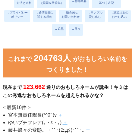
→会社概要
方法と送料
（質問＆回答集）
基づく表記
→プライバシー
→通信販売に
→総合的な
→サンプル
→追加注文の
ポリシー
関する規約
お問い合わせ
貸し出し
お申し込み
→返品
→目次
204763人
これまで
がおもしろい名前を
つくりました！
123,662
現在まで
通りのおもしろネームが誕生！キミは
この秀逸なおもしろネームを超えられるかな？
< 最新10件 >
宮本無責任艦長(*^0ﾟ)v
＋
ゆいプチフレア(｡・ε・｡)
＋
藤井蝶々の変態。・ﾟﾟ･(≧д≦)･ﾟﾟ･｡
＋