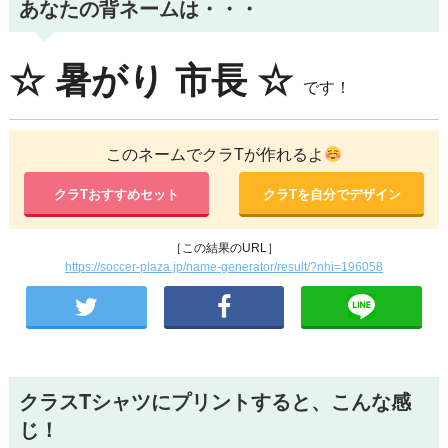
あなたの背ネームは・・・
☆
暑がり
市長
☆
です！
このネームでクラTが作れるよ
クラTおすすめセット
クラTを自分でデザイン
［この結果のURL］
https://soccer-plaza.jp/name-generator/result/?nhi=196058
クラスTシャツにプリントすると、こんな感
じ！