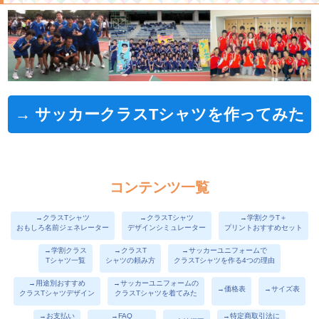
→ サッカークラスTシャツを作ってみた
コンテンツ一覧
→クラスTシャツ
→クラスTシャツ
→学割クラT＋
おもしろ名前ジェネレーター
デザインシミュレーター
プリントおすすめセット
→学割クラス
→クラスT
→サッカーユニフォームで
Tシャツ一覧
シャツの頼み方
クラスTシャツを作る4つの理由
→用途別おすすめ
→サッカーユニフォームの
→価格表
→サイズ表
クラスTシャツデザイン
クラスTシャツを着てみた
→お支払い
→FAQ
→特定商取引法に