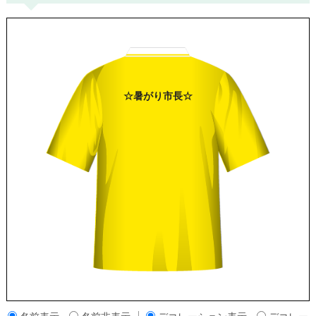
☆
暑がり
市長
☆