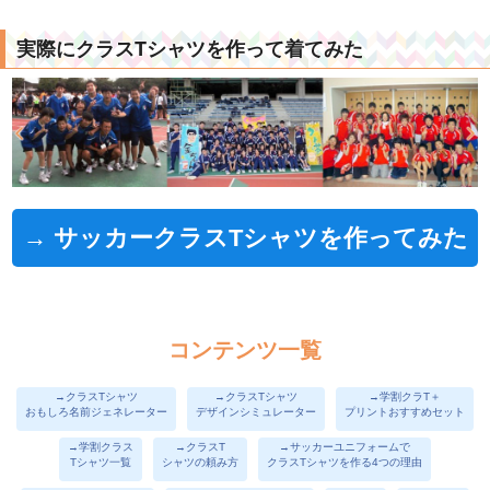
実際にクラスTシャツを作って着てみた
→ サッカークラスTシャツを作ってみた
コンテンツ一覧
→クラスTシャツ
→クラスTシャツ
→学割クラT＋
おもしろ名前ジェネレーター
デザインシミュレーター
プリントおすすめセット
→学割クラス
→クラスT
→サッカーユニフォームで
Tシャツ一覧
シャツの頼み方
クラスTシャツを作る4つの理由