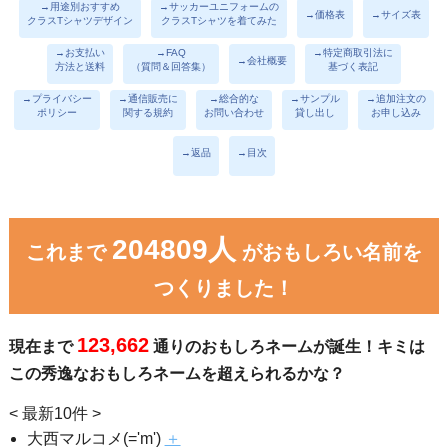
→用途別おすすめ
→サッカーユニフォームの
→価格表
→サイズ表
クラスTシャツデザイン
クラスTシャツを着てみた
→お支払い
→FAQ
→特定商取引法に
→会社概要
方法と送料
（質問＆回答集）
基づく表記
→プライバシー
→通信販売に
→総合的な
→サンプル
→追加注文の
ポリシー
関する規約
お問い合わせ
貸し出し
お申し込み
→返品
→目次
204809人
これまで
がおもしろい名前を
つくりました！
123,662
現在まで
通りのおもしろネームが誕生！キミは
この秀逸なおもしろネームを超えられるかな？
< 最新10件 >
大西マルコメ(='m')
＋