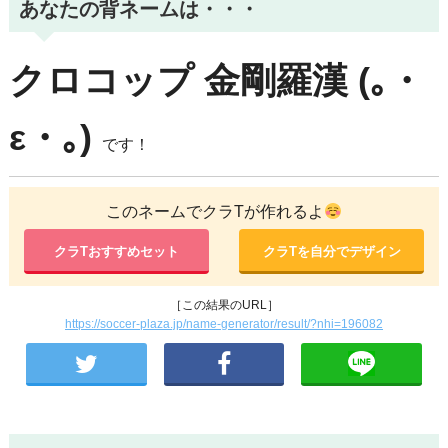
あなたの背ネームは・・・
クロコップ
金剛羅漢
(｡・
ε・｡)
です！
このネームでクラTが作れるよ
クラTおすすめセット
クラTを自分でデザイン
［この結果のURL］
https://soccer-plaza.jp/name-generator/result/?nhi=196082