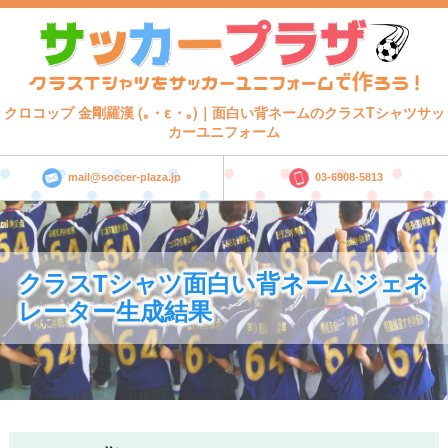
クロコップ 金剛羅漢 (｡・ε・｡)｜面白い背ネームのクラスTシャツサッ
カーユニフォーム
mail@soccer-plaza.jp
03-6908-5813
クラスTシャツ面白い背ネームジェネ
レーター生成結果