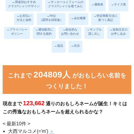
→用途別おすすめ
→サッカーユニフォームの
→価格表
→サイズ表
クラスTシャツデザイン
クラスTシャツを着てみた
→お支払い
→FAQ
→特定商取引法に
→会社概要
方法と送料
（質問＆回答集）
基づく表記
→プライバシー
→通信販売に
→総合的な
→サンプル
→追加注文の
ポリシー
関する規約
お問い合わせ
貸し出し
お申し込み
→返品
→目次
204809人
これまで
がおもしろい名前を
つくりました！
123,662
現在まで
通りのおもしろネームが誕生！キミは
この秀逸なおもしろネームを超えられるかな？
< 最新10件 >
大西マルコメ(='m')
＋