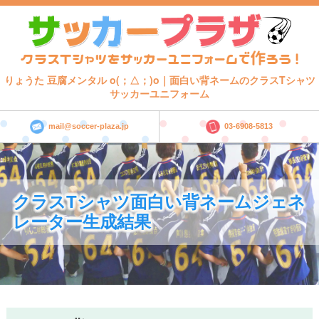
りょうた 豆腐メンタル o(；△；)o｜面白い背ネームのクラスTシャツ
サッカーユニフォーム
mail@soccer-plaza.jp
03-6908-5813
クラスTシャツ面白い背ネームジェネ
レーター生成結果