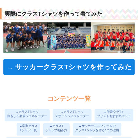
実際にクラスTシャツを作って着てみた
→ サッカークラスTシャツを作ってみた
コンテンツ一覧
→クラスTシャツ
→クラスTシャツ
→学割クラT＋
おもしろ名前ジェネレーター
デザインシミュレーター
プリントおすすめセット
→学割クラス
→クラスT
→サッカーユニフォームで
Tシャツ一覧
シャツの頼み方
クラスTシャツを作る4つの理由