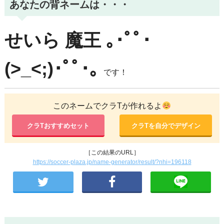
あなたの背ネームは・・・
せいら
魔王
｡･ﾟﾟ･
(>_<;)･ﾟﾟ･｡
です！
このネームでクラTが作れるよ
クラTおすすめセット
クラTを自分でデザイン
［この結果のURL］
https://soccer-plaza.jp/name-generator/result/?nhi=196118