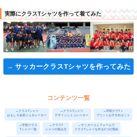
実際にクラスTシャツを作って着てみた
→ サッカークラスTシャツを作ってみた
コンテンツ一覧
→クラスTシャツ
→クラスTシャツ
→学割クラT＋
おもしろ名前ジェネレーター
デザインシミュレーター
プリントおすすめセット
→学割クラス
→クラスT
→サッカーユニフォームで
Tシャツ一覧
シャツの頼み方
クラスTシャツを作る4つの理由