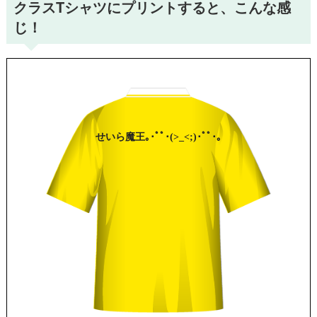
クラスTシャツにプリントすると、こんな感
じ！
せいら
魔王
｡･ﾟﾟ･(>_<;)･ﾟﾟ･｡