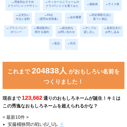
→用途別おすすめ
→サッカーユニフォームの
→価格表
→サイズ表
クラスTシャツデザイン
クラスTシャツを着てみた
→お支払い
→FAQ
→特定商取引法に
→会社概要
方法と送料
（質問＆回答集）
基づく表記
→プライバシー
→通信販売に
→総合的な
→サンプル
→追加注文の
ポリシー
関する規約
お問い合わせ
貸し出し
お申し込み
→返品
→目次
204838人
これまで
がおもしろい名前を
つくりました！
123,662
現在まで
通りのおもしろネームが誕生！キミは
この秀逸なおもしろネームを超えられるかな？
< 最新10件 >
安藤桶狭間の戦い(U_U)｡
＋