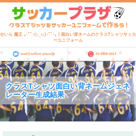
せいら 魔王 ｡･ﾟﾟ･(>_<;)･ﾟﾟ･｡｜面白い背ネームのクラスTシャツサッカ
ーユニフォーム
mail@soccer-plaza.jp
03-6908-5813
クラスTシャツ面白い背ネームジェネ
レーター生成結果