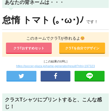
あなたの背ネームは・・・
怠惰
トマト
(｡･ω･)ﾉ
です！
このネームでクラTが作れるよ
クラTおすすめセット
クラTを自分でデザイン
［この結果のURL］
https://soccer-plaza.jp/name-generator/result/?nhi=197323
クラスTシャツにプリントすると、こんな感
じ！