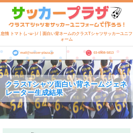
怠惰 トマト (｡･ω･)ﾉ｜面白い背ネームのクラスTシャツサッカーユニフ
ォーム
mail@soccer-plaza.jp
03-6908-5813
クラスTシャツ面白い背ネームジェネ
レーター生成結果