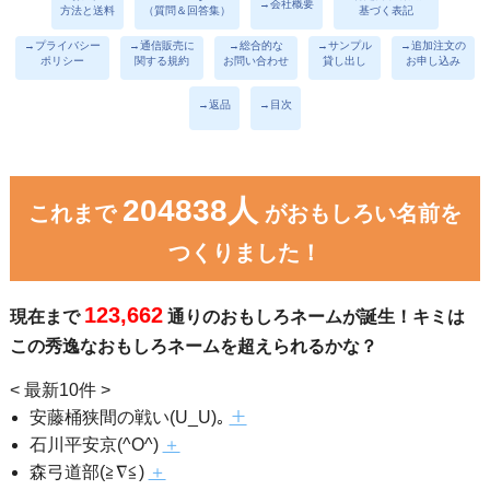
→会社概要
方法と送料
（質問＆回答集）
基づく表記
→プライバシー
→通信販売に
→総合的な
→サンプル
→追加注文の
ポリシー
関する規約
お問い合わせ
貸し出し
お申し込み
→返品
→目次
204838人
これまで
がおもしろい名前を
つくりました！
123,662
現在まで
通りのおもしろネームが誕生！キミは
この秀逸なおもしろネームを超えられるかな？
< 最新10件 >
安藤桶狭間の戦い(U_U)｡
＋
石川平安京(^O^)
＋
森弓道部(≧∇≦)
＋