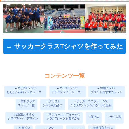
→ サッカークラスTシャツを作ってみた
コンテンツ一覧
→クラスTシャツ
→クラスTシャツ
→学割クラT＋
おもしろ名前ジェネレーター
デザインシミュレーター
プリントおすすめセット
→学割クラス
→クラスT
→サッカーユニフォームで
Tシャツ一覧
シャツの頼み方
クラスTシャツを作る4つの理由
→用途別おすすめ
→サッカーユニフォームの
→価格表
→サイズ表
クラスTシャツデザイン
クラスTシャツを着てみた
→お支払い
→FAQ
→特定商取引法に