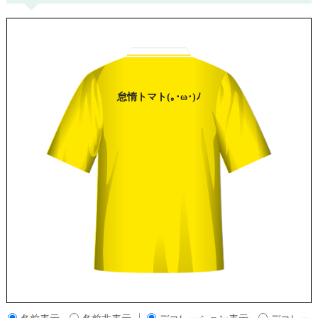
怠惰
トマト
(｡･ω･)ﾉ