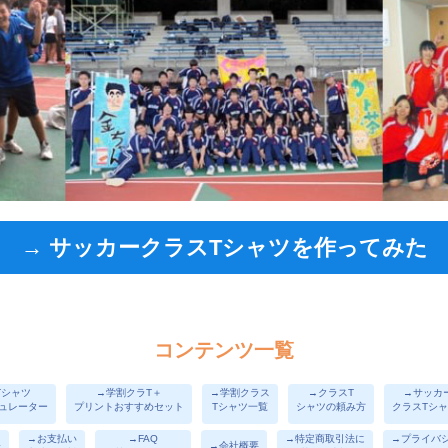
→ サッカークラスTシャツを作ってみた
コンテンツ一覧
Tシャツ
→学割クラT＋
→学割クラス
→クラスT
→サッカ
ュレーター
プリントおすすめセット
Tシャツ一覧
シャツの頼み方
クラスTシ
→お支払い
→FAQ
→特定商取引法に
→プライバ
表
→会社概要