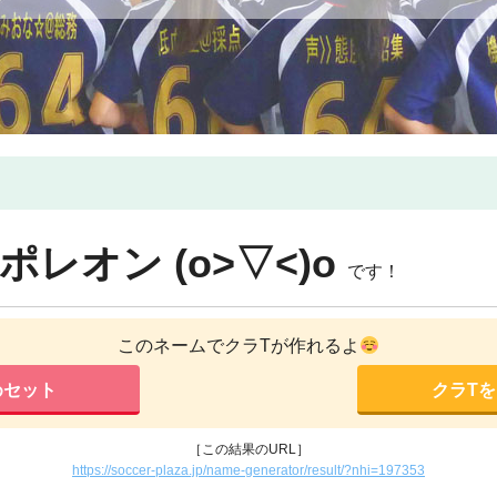
ナポレオン
(o>▽<)o
です！
このネームでクラTが作れるよ
めセット
クラT
［この結果のURL］
https://soccer-plaza.jp/name-generator/result/?nhi=197353