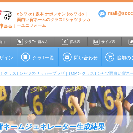
o(>▽<o) 坂本 ナポレオン (o>▽<)o｜
mail@socce
面白い背ネームのクラスTシャツサッカ
ーユニフォーム
理由
クラTの頼み方
価格表
サイズ表
ザイン
クラT一覧
問い合わせ
追加の
クラスTシャツのサッカープラザ | TOP
クラスTシャツ面白い背ネ
背ネームジェネレーター生成結果