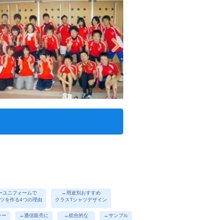
ーユニフォームで
→用途別おすすめ
ャツを作る4つの理由
クラスTシャツデザイン
シー
→通信販売に
→総合的な
→サンプル