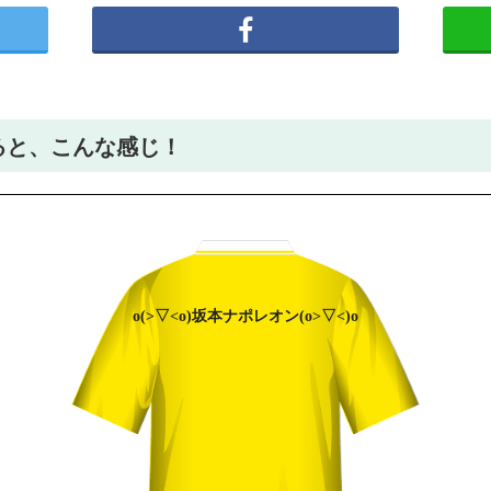
ると、こんな感じ！
o(>▽<o)
坂本
ナポレオン
(o>▽<)o