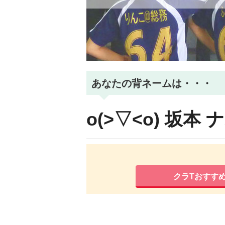
あなたの背ネームは・・・
o(>▽<o)
坂本
クラTおすす