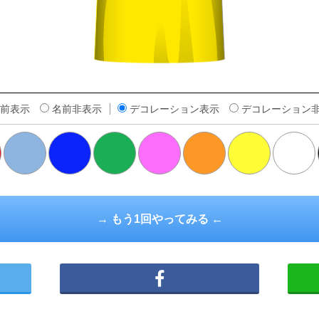
前表示
名前非表示
デコレーション表示
デコレーション
橙
→ もう1回やってみる ←