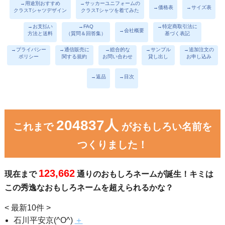
→用途別おすすめ
→サッカーユニフォームの
→価格表
→サイズ表
クラスTシャツデザイン
クラスTシャツを着てみた
→お支払い
→FAQ
→特定商取引法に
→会社概要
方法と送料
（質問＆回答集）
基づく表記
→プライバシー
→通信販売に
→総合的な
→サンプル
→追加注文の
ポリシー
関する規約
お問い合わせ
貸し出し
お申し込み
→返品
→目次
204837人
これまで
がおもしろい名前を
つくりました！
123,662
現在まで
通りのおもしろネームが誕生！キミは
この秀逸なおもしろネームを超えられるかな？
< 最新10件 >
石川平安京(^O^)
＋