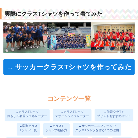
実際にクラスTシャツを作って着てみた
→ サッカークラスTシャツを作ってみた
コンテンツ一覧
→クラスTシャツ
→クラスTシャツ
→学割クラT＋
おもしろ名前ジェネレーター
デザインシミュレーター
プリントおすすめセット
→学割クラス
→クラスT
→サッカーユニフォームで
Tシャツ一覧
シャツの頼み方
クラスTシャツを作る4つの理由