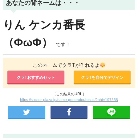
あなたの背ネームは・・・
りん
ケンカ番長
（ΦωΦ）
です！
このネームでクラTが作れるよ
クラTおすすめセット
クラTを自分でデザイン
［この結果のURL］
https://soccer-plaza.jp/name-generator/result/?nhi=197358