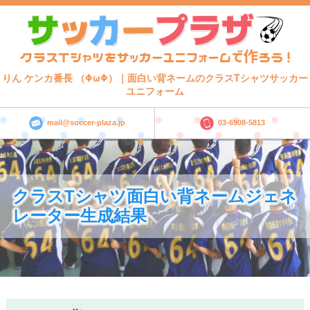
りん ケンカ番長 （ΦωΦ）｜面白い背ネームのクラスTシャツサッカー
ユニフォーム
mail@soccer-plaza.jp
03-6908-5813
クラスTシャツ面白い背ネームジェネ
レーター生成結果