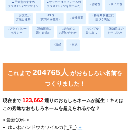
→用途別おすすめ
→サッカーユニフォームの
→価格表
→サイズ表
クラスTシャツデザイン
クラスTシャツを着てみた
→お支払い
→FAQ
→特定商取引法に
→会社概要
方法と送料
（質問＆回答集）
基づく表記
→プライバシー
→通信販売に
→総合的な
→サンプル
→追加注文の
ポリシー
関する規約
お問い合わせ
貸し出し
お申し込み
→返品
→目次
204765人
これまで
がおもしろい名前を
つくりました！
123,662
現在まで
通りのおもしろネームが誕生！キミは
この秀逸なおもしろネームを超えられるかな？
< 最新10件 >
ゆいねバンドウカワイルカ(*_∇_)
＋