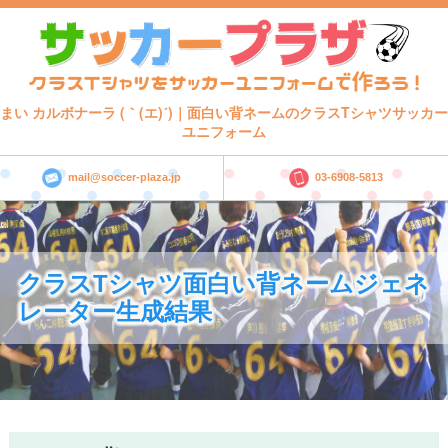
まい カルボナーラ (｀(エ)´)｜面白い背ネームのクラスTシャツサッカー
ユニフォーム
mail@soccer-plaza.jp
03-6908-5813
クラスTシャツ面白い背ネームジェネ
レーター生成結果