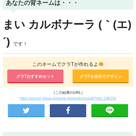
あなたの背ネームは・・・
まい
カルボナーラ
(｀(エ)
´)
です！
このネームでクラTが作れるよ
クラTおすすめセット
クラTを自分でデザイン
［この結果のURL］
https://soccer-plaza.jp/name-generator/result/?nhi=198250