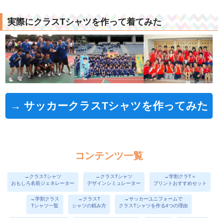
実際にクラスTシャツを作って着てみた
→ サッカークラスTシャツを作ってみた
コンテンツ一覧
→クラスTシャツ
→クラスTシャツ
→学割クラT＋
おもしろ名前ジェネレーター
デザインシミュレーター
プリントおすすめセット
→学割クラス
→クラスT
→サッカーユニフォームで
Tシャツ一覧
シャツの頼み方
クラスTシャツを作る4つの理由