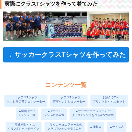
実際にクラスTシャツを作って着てみた
→ サッカークラスTシャツを作ってみた
コンテンツ一覧
→クラスTシャツ
→クラスTシャツ
→学割クラT＋
おもしろ名前ジェネレーター
デザインシミュレーター
プリントおすすめセット
→学割クラス
→クラスT
→サッカーユニフォームで
Tシャツ一覧
シャツの頼み方
クラスTシャツを作る4つの理由
→用途別おすすめ
→サッカーユニフォームの
→価格表
→サイズ表
クラスTシャツデザイン
クラスTシャツを着てみた