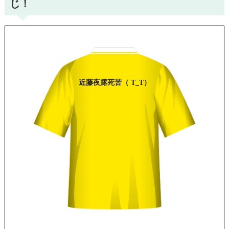
じ！
近藤
夜露死苦
（ T_T）