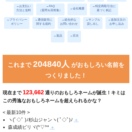
→お支払い
→FAQ
→特定商取引法に
→会社概要
方法と送料
（質問＆回答集）
基づく表記
→プライバシー
→通信販売に
→総合的な
→サンプル
→追加注文の
ポリシー
関する規約
お問い合わせ
貸し出し
お申し込み
→返品
→目次
204840人
これまで
がおもしろい名前を
つくりました！
123,662
現在まで
通りのおもしろネームが誕生！キミは
この秀逸なおもしろネームを超えられるかな？
< 最新10件 >
ヽ(ﾟ◇ﾟ )ﾉ杉山ジャンヽ( ﾟ◇ﾟ)ﾉ
＋
森成績ビリヾ(^▽^*
＋