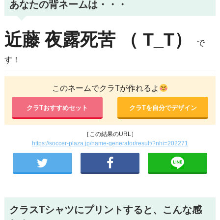
あなたの背ネームは・・・
近藤
夜露死苦
（ T_T）
で
す！
このネームでクラTが作れるよ
クラTおすすめセット
クラTを自分でデザイン
［この結果のURL］
https://soccer-plaza.jp/name-generator/result/?nhi=202271
クラスTシャツにプリントすると、こんな感