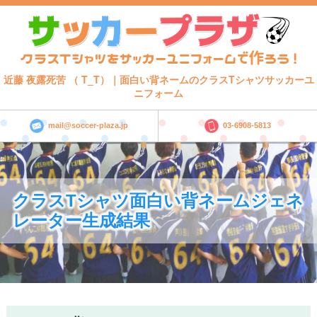
近藤 夜露死苦 （ T_T）｜面白い背ネームのクラスTシャツサッカーユ
ニフォーム
mail@soccer-plaza.jp
03-6908-5813
クラスTシャツ面白い背ネームジェネ
レーター生成結果