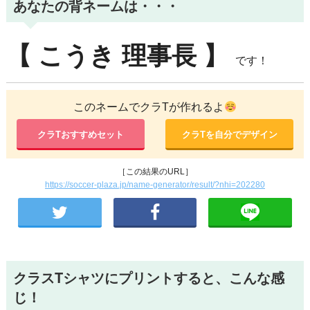
あなたの背ネームは・・・
【
こうき
理事長
】
です！
このネームでクラTが作れるよ
クラTおすすめセット
クラTを自分でデザイン
［この結果のURL］
https://soccer-plaza.jp/name-generator/result/?nhi=202280
クラスTシャツにプリントすると、こんな感
じ！