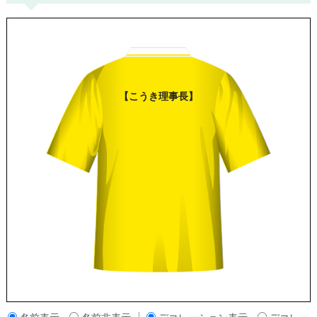
【
こうき
理事長
】