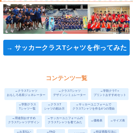
→ サッカークラスTシャツを作ってみた
コンテンツ一覧
→クラスTシャツ
→クラスTシャツ
→学割クラT＋
おもしろ名前ジェネレーター
デザインシミュレーター
プリントおすすめセット
→学割クラス
→クラスT
→サッカーユニフォームで
Tシャツ一覧
シャツの頼み方
クラスTシャツを作る4つの理由
→用途別おすすめ
→サッカーユニフォームの
→価格表
→サイズ表
クラスTシャツデザイン
クラスTシャツを着てみた
→お支払い
→FAQ
→特定商取引法に