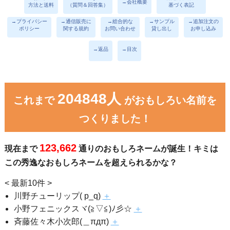
→会社概要
方法と送料
（質問＆回答集）
基づく表記
→プライバシー
→通信販売に
→総合的な
→サンプル
→追加注文の
ポリシー
関する規約
お問い合わせ
貸し出し
お申し込み
→返品
→目次
204848人
これまで
がおもしろい名前を
つくりました！
123,662
現在まで
通りのおもしろネームが誕生！キミは
この秀逸なおもしろネームを超えられるかな？
< 最新10件 >
川野チューリップ( p_q)
＋
小野フェニックスヾ(≧▽≦)ﾉ彡☆
＋
斉藤佐々木小次郎(＿πдπ)
＋