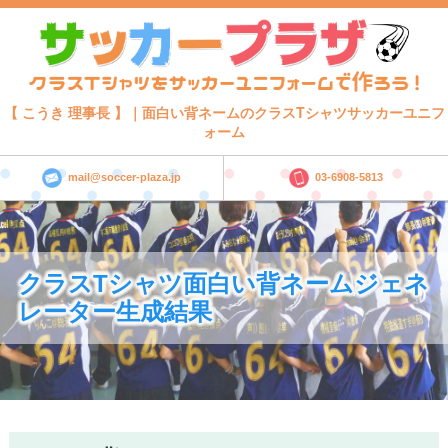
【 こうき 理事長 】｜面白い背ネームのクラスTシャツサッカーユニフ
ォーム
mail@soccer-plaza.jp
03-6908-5813
クラスTシャツ面白い背ネームジェネ
レーター生成結果