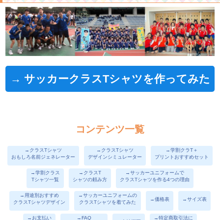
→ サッカークラスTシャツを作ってみた
コンテンツ一覧
→クラスTシャツ
→クラスTシャツ
→学割クラT＋
おもしろ名前ジェネレーター
デザインシミュレーター
プリントおすすめセット
→学割クラス
→クラスT
→サッカーユニフォームで
Tシャツ一覧
シャツの頼み方
クラスTシャツを作る4つの理由
→用途別おすすめ
→サッカーユニフォームの
→価格表
→サイズ表
クラスTシャツデザイン
クラスTシャツを着てみた
→お支払い
→FAQ
→特定商取引法に