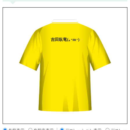
吉田
臥竜
(｡･m･)