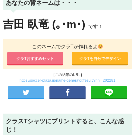
あなたの背ネームは・・・
吉田
臥竜
(｡･m･)
です！
このネームでクラTが作れるよ
クラTおすすめセット
クラTを自分でデザイン
［この結果のURL］
https://soccer-plaza.jp/name-generator/result/?nhi=202281
クラスTシャツにプリントすると、こんな感
じ！