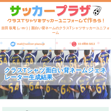
吉田 臥竜 (｡･m･)｜面白い背ネームのクラスTシャツサッカーユニフォ
ーム
mail@soccer-plaza.jp
03-6908-5813
クラスTシャツ面白い背ネームジェネ
レーター生成結果