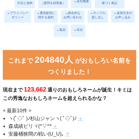
→会社概要
方法と送料
（質問＆回答集）
基づく表記
→プライバシー
→通信販売に
→総合的な
→サンプル
→追加注文の
ポリシー
関する規約
お問い合わせ
貸し出し
お申し込み
→返品
→目次
204840人
これまで
がおもしろい名前を
つくりました！
123,662
現在まで
通りのおもしろネームが誕生！キミは
この秀逸なおもしろネームを超えられるかな？
< 最新10件 >
ヽ(ﾟ◇ﾟ )ﾉ杉山ジャンヽ( ﾟ◇ﾟ)ﾉ
＋
森成績ビリヾ(^▽^*
＋
安藤桶狭間の戦い(U_U)｡
＋