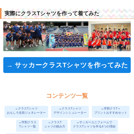
実際にクラスTシャツを作って着てみた
→ サッカークラスTシャツを作ってみた
コンテンツ一覧
→クラスTシャツ
→クラスTシャツ
→学割クラT＋
おもしろ名前ジェネレーター
デザインシミュレーター
プリントおすすめセット
→学割クラス
→クラスT
→サッカーユニフォームで
Tシャツ一覧
シャツの頼み方
クラスTシャツを作る4つの理由