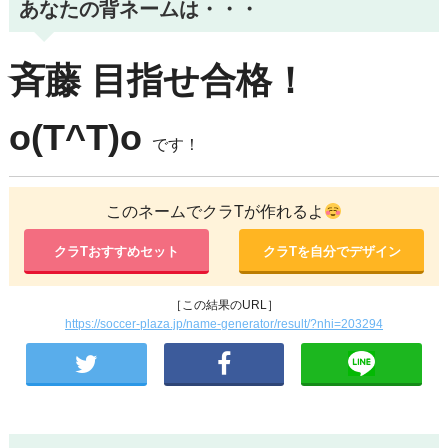
あなたの背ネームは・・・
斉藤
目指せ合格！
o(T^T)o
です！
このネームでクラTが作れるよ
クラTおすすめセット
クラTを自分でデザイン
［この結果のURL］
https://soccer-plaza.jp/name-generator/result/?nhi=203294