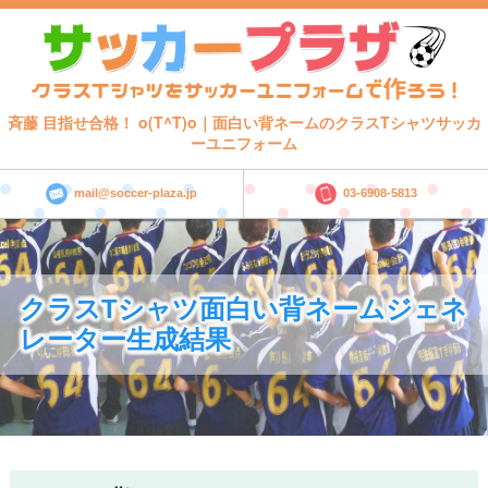
斉藤 目指せ合格！ o(T^T)o｜面白い背ネームのクラスTシャツサッカ
ーユニフォーム
mail@soccer-plaza.jp
03-6908-5813
クラスTシャツ面白い背ネームジェネ
レーター生成結果