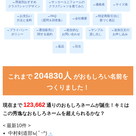
→用途別おすすめ
→サッカーユニフォームの
→価格表
→サイズ表
クラスTシャツデザイン
クラスTシャツを着てみた
→お支払い
→FAQ
→特定商取引法に
→会社概要
方法と送料
（質問＆回答集）
基づく表記
→プライバシー
→通信販売に
→総合的な
→サンプル
→追加注文の
ポリシー
関する規約
お問い合わせ
貸し出し
お申し込み
→返品
→目次
204830人
これまで
がおもしろい名前を
つくりました！
123,662
現在まで
通りのおもしろネームが誕生！キミは
この秀逸なおもしろネームを超えられるかな？
< 最新10件 >
中村剣道部ъ( ﾟｰ^)
＋