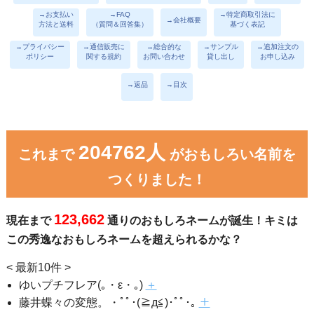
→お支払い
→FAQ
→特定商取引法に
→会社概要
方法と送料
（質問＆回答集）
基づく表記
→プライバシー
→通信販売に
→総合的な
→サンプル
→追加注文の
ポリシー
関する規約
お問い合わせ
貸し出し
お申し込み
→返品
→目次
204762人
これまで
がおもしろい名前を
つくりました！
123,662
現在まで
通りのおもしろネームが誕生！キミは
この秀逸なおもしろネームを超えられるかな？
< 最新10件 >
ゆいプチフレア(｡・ε・｡)
＋
藤井蝶々の変態。・ﾟﾟ･(≧д≦)･ﾟﾟ･｡
＋