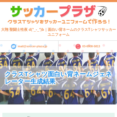
大翔 聖闘士性夜 d(*_-_*)b｜面白い背ネームのクラスTシャツサッカー
ユニフォーム
mail@soccer-plaza.jp
03-6908-5813
クラスTシャツ面白い背ネームジェネ
レーター生成結果