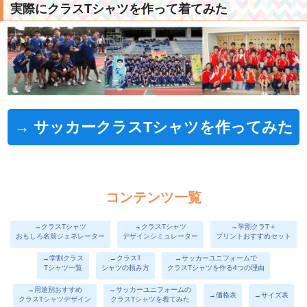
実際にクラスTシャツを作って着てみた
→ サッカークラスTシャツを作ってみた
コンテンツ一覧
→クラスTシャツ
→クラスTシャツ
→学割クラT＋
おもしろ名前ジェネレーター
デザインシミュレーター
プリントおすすめセット
→学割クラス
→クラスT
→サッカーユニフォームで
Tシャツ一覧
シャツの頼み方
クラスTシャツを作る4つの理由
→用途別おすすめ
→サッカーユニフォームの
→価格表
→サイズ表
クラスTシャツデザイン
クラスTシャツを着てみた