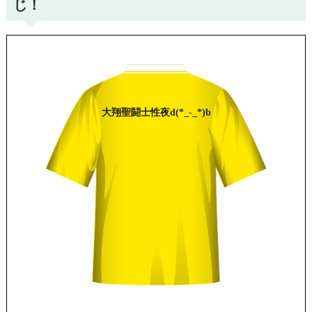
じ！
大翔
聖闘士性夜
d(*_-_*)b