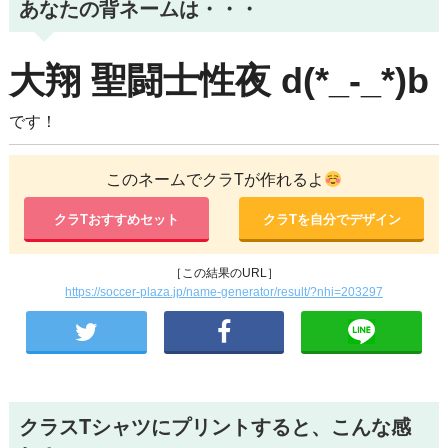
あなたの背ネームは・・・
大翔
聖闘士性夜
d(*_-_*)b
です！
このネームでクラTが作れるよ
クラTおすすめセット
クラTを自分でデザイン
［この結果のURL］
https://soccer-plaza.jp/name-generator/result/?nhi=203297
クラスTシャツにプリントすると、こんな感