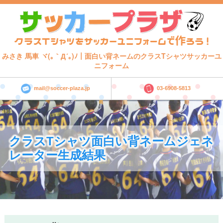
みさき 馬車 ヾ(｡｀Д´｡)ﾉ｜面白い背ネームのクラスTシャツサッカーユ
ニフォーム
mail@soccer-plaza.jp
03-6908-5813
クラスTシャツ面白い背ネームジェネ
レーター生成結果