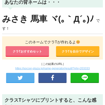
あなたの背ネームは・・・
みさき
馬車
ヾ(｡｀Д´｡)ﾉ
で
す！
このネームでクラTが作れるよ
クラTおすすめセット
クラTを自分でデザイン
［この結果のURL］
https://soccer-plaza.jp/name-generator/result/?nhi=203333
クラスTシャツにプリントすると、こんな感