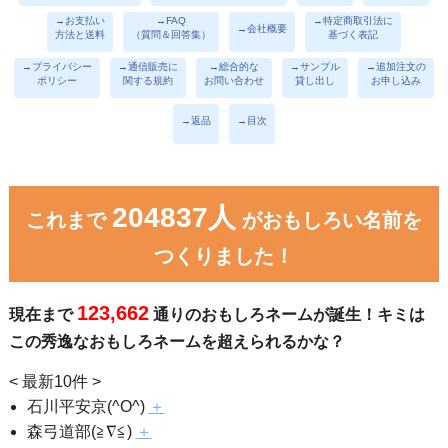
→お支払い
→FAQ
→特定商取引法に
→会社概要
方法と送料
（質問＆回答集）
基づく表記
→プライバシー
→通信販売に
→総合的な
→サンプル
→追加注文の
ポリシー
関する規約
お問い合わせ
貸し出し
お申し込み
→返品
→目次
204837人
これまで
がおもしろい名前を
つくりました！
123,662
現在まで
通りのおもしろネームが誕生！キミは
この秀逸なおもしろネームを超えられるかな？
< 最新10件 >
石川平安京(^O^)
＋
森弓道部(≧∇≦)
＋