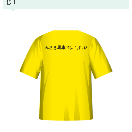
じ！
みさき
馬車
ヾ(｡｀Д´｡)ﾉ