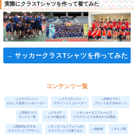
実際にクラスTシャツを作って着てみた
→ サッカークラスTシャツを作ってみた
コンテンツ一覧
→クラスTシャツ
→クラスTシャツ
→学割クラT＋
おもしろ名前ジェネレーター
デザインシミュレーター
プリントおすすめセット
→学割クラス
→クラスT
→サッカーユニフォームで
Tシャツ一覧
シャツの頼み方
クラスTシャツを作る4つの理由
→用途別おすすめ
→サッカーユニフォームの
→価格表
→サイズ表
クラスTシャツデザイン
クラスTシャツを着てみた