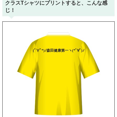
クラスTシャツにプリントすると、こんな感
じ！
(ﾟ∀ﾟ*)ﾉ
森田
健康第一
ヽ(*ﾟ∀ﾟ)ﾉ