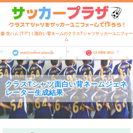
森 生ハム (T-T*)｜面白い背ネームのクラスTシャツサッカーユニフォー
ム
mail@soccer-plaza.jp
03-6908-5813
クラスTシャツ面白い背ネームジェネ
レーター生成結果