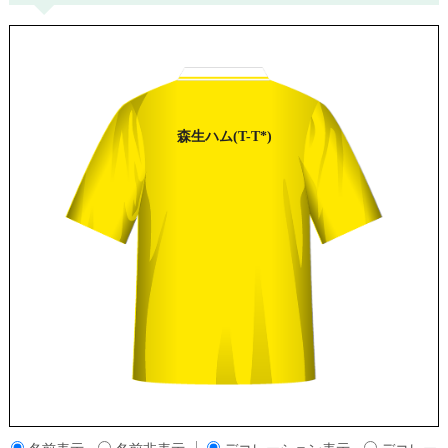
森
生ハム
(T-T*)