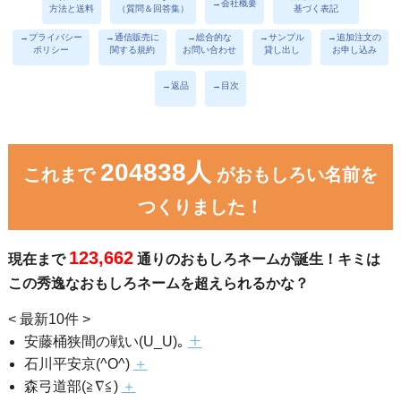
→会社概要
方法と送料
（質問＆回答集）
基づく表記
→プライバシー
→通信販売に
→総合的な
→サンプル
→追加注文の
ポリシー
関する規約
お問い合わせ
貸し出し
お申し込み
→返品
→目次
204838人
これまで
がおもしろい名前を
つくりました！
123,662
現在まで
通りのおもしろネームが誕生！キミは
この秀逸なおもしろネームを超えられるかな？
< 最新10件 >
安藤桶狭間の戦い(U_U)｡
＋
石川平安京(^O^)
＋
森弓道部(≧∇≦)
＋