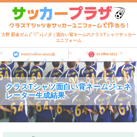
大野 罰金ガム (ﾟ▽ﾟ=)ノ彡｜面白い背ネームのクラスTシャツサッカー
ユニフォーム
mail@soccer-plaza.jp
03-6908-5813
クラスTシャツ面白い背ネームジェネ
レーター生成結果