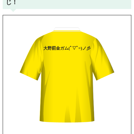
じ！
大野
罰金ガム
(ﾟ▽ﾟ=)ノ彡