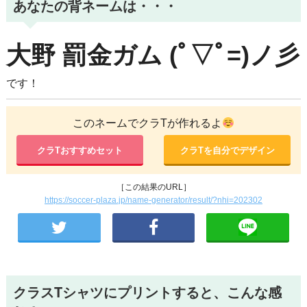
あなたの背ネームは・・・
大野
罰金ガム
(ﾟ▽ﾟ=)ノ彡
です！
このネームでクラTが作れるよ
クラTおすすめセット
クラTを自分でデザイン
［この結果のURL］
https://soccer-plaza.jp/name-generator/result/?nhi=202302
クラスTシャツにプリントすると、こんな感