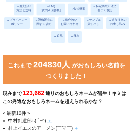
→お支払い
→FAQ
→特定商取引法に
→会社概要
方法と送料
（質問＆回答集）
基づく表記
→プライバシー
→通信販売に
→総合的な
→サンプル
→追加注文の
ポリシー
関する規約
お問い合わせ
貸し出し
お申し込み
→返品
→目次
204830人
これまで
がおもしろい名前を
つくりました！
123,662
現在まで
通りのおもしろネームが誕生！キミは
この秀逸なおもしろネームを超えられるかな？
< 最新10件 >
中村剣道部ъ( ﾟｰ^)
＋
村上イエスのアーメン(￣▽￣)
＋