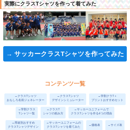
実際にクラスTシャツを作って着てみた
→ サッカークラスTシャツを作ってみた
コンテンツ一覧
→クラスTシャツ
→クラスTシャツ
→学割クラT＋
おもしろ名前ジェネレーター
デザインシミュレーター
プリントおすすめセット
→学割クラス
→クラスT
→サッカーユニフォームで
Tシャツ一覧
シャツの頼み方
クラスTシャツを作る4つの理由
→用途別おすすめ
→サッカーユニフォームの
→価格表
→サイズ表
クラスTシャツデザイン
クラスTシャツを着てみた